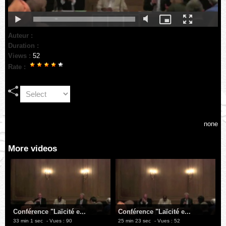
Auteur :
Duration :
Views :
52
Rate :
none
More videos
Conférence "Laïcité e...
Conférence "Laïcité e...
33 min 1 sec
- Vues : 90
25 min 23 sec
- Vues : 52