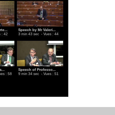
te...
Speech by Mr Valeri...
 : 42
3 min 43 sec
- Vues : 44
...
Speech of Professo...
ues : 58
9 min 34 sec
- Vues : 51