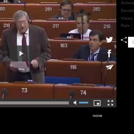
Auteu
Durati
Views
Rate 
none