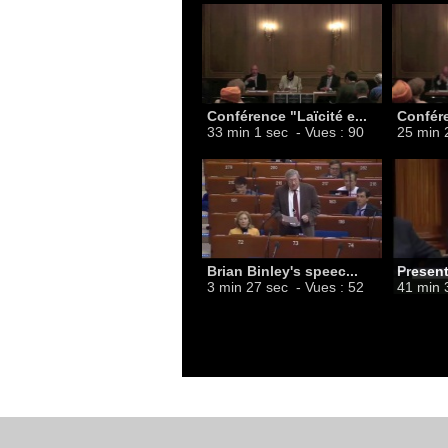
Conférence "Laïcité e...
Confére
33 min 1 sec
- Vues : 90
25 min 
Brian Binley's speec...
Present
3 min 27 sec
- Vues : 52
41 min 