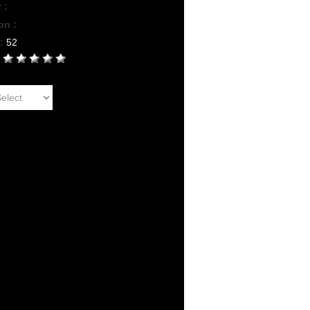
r :
on :
 :
52
: