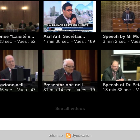
nce "Laïcité e...
Asif Arif, Secrétair...
Speech by Mr Mor
23 sec
- Vues : 52
4 min 38 sec
- Vues : 489
3 min 2 sec
- Vues
azione nell...
Presentazione nell...
Speech of Dr. Peta
36 sec
- Vues : 47
31 min 14 sec
- Vues : 19
13 min 38 sec
- V
See all videos
Sitemap
|
Syndication