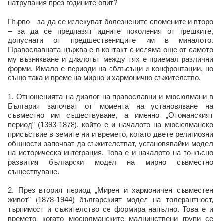
натрупания през годините опит?
Първо – за да се излекуват болезнените спомените и второ
– за да се предпазят идните поколения от грешките,
допуснати от предшествениците им в миналото.
Православната църква е в контакт с исляма още от самото
му възникване и диалогът между тях е приемал различни
форми. Имало е периоди на сблъсъци и конфронтации, но
също така и време на мирно и хармонично съжителство.
1. Отношенията на диалог на православни и мюсюлмани в
България започват от момента на установяване на
съвместно им съществуване, а именно „Отоманският
период” (1393-1878), който е и началото на мюсюлманско
присъствие в земите ни и времето, когато двете религиозни
общности започват да съжителстват, установявайки модел
на историческа интеграция. Това е и началото на по-късно
развития български модел на мирно съвместно
съществуване.
2. През втория период „Мирен и хармоничен съвместен
живот” (1878-1944) българският модел на толерантност,
търпимост и съжителство се формира напълно. Това е и
времето, когато мюсюлманските малцинствени групи се