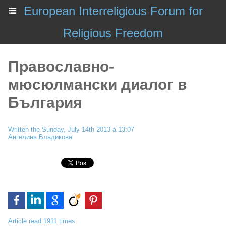
European Interreligious Forum for
Religious Freedom
Православно-
мюсюлмански диалог в
България
Written the Sunday, July 14th 2013 à 13:07
Ангелина Владикова
Article read 1911 times