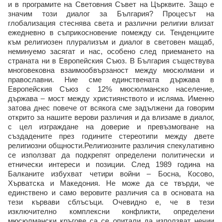
и в програмите на Световния Съвет на Църквите. Защо е
значим този диалог за България? Процесът на
глобализация стеснява света и различни религии влизат
ежедневно в съприкосновение помежду си. Тенденциите
към религиозен плурализъм и диалог в световен мащаб,
неминуемо засягат и нас, особено след приемането на
страната ни в Европейския Съюз. В България съществува
многовековна взаимообвързаност между мюсюлмани и
православни. Ние сме единствената държава в
Европейския Съюз с 12% мюсюлманско население,
държава – мост между християнството и исляма. Именно
затова днес повече от всякога сме задължени да говорим
открито за нашите верови различия и да влизаме в диалог,
с цел изграждане на доверие и превъзмогване на
създадените през годините стереотипи между двете
религиозни общности.Религиозните различия спекулативно
се използват да подкрепят определени политически и
етнически интереси и позиции. След 1989 година на
Балканите избухват четири войни – Босна, Косово,
Хърватска и Македония. Не може да се твърди, че
единствено и само веровите различия са в основата на
тези кървави сблъсъци. Очевидно е, че в тези
изключително комплексни конфликти, определени
мюсюлмански кръгове са се опитали да използват нечии