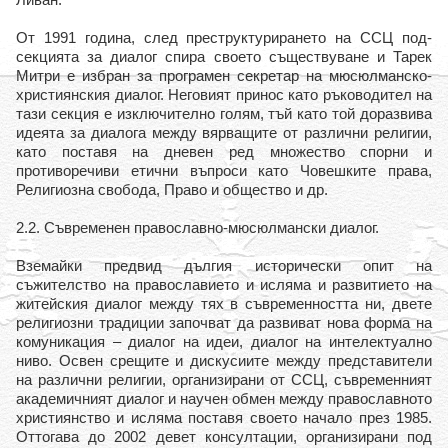
От 1991 година, след преструктурирането на ССЦ под-
секцията за диалог спира своето съществуване и Тарек
Митри е избран за програмен секретар на мюсюлманско-
християнския диалог. Неговият принос като ръководител на
тази секция е изключително голям, тъй като той доразвива
идеята за диалога между вярващите от различни религии,
като поставя на дневен ред множество спорни и
противоречиви етични въпроси като Човешките права,
Религиозна свобода, Право и общество и др.
2.2. Съвременен православно-мюсюлмански диалог.
Вземайки предвид дългия исторически опит на
съжителство на православието и исляма и развитието на
житейския диалог между тях в съвременността ни, двете
религиозни традиции започват да развиват нова форма на
комуникация – диалог на идеи, диалог на интелектуално
ниво. Освен срещите и дискусиите между представители
на различни религии, организирани от ССЦ, съвременният
академичният диалог и научен обмен между православното
християнство и исляма поставя своето начало през 1985.
Оттогава до 2002 девет консултации, организирани под