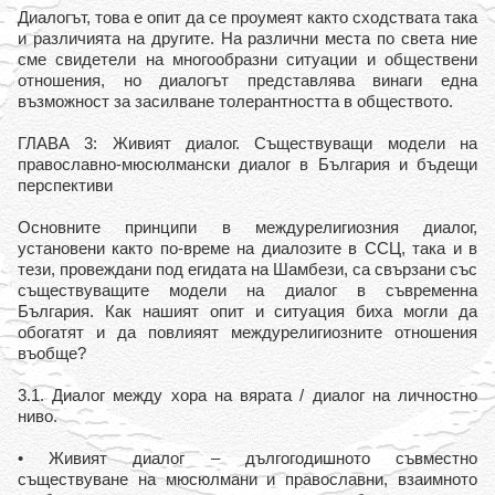
Диалогът, това е опит да се проумеят както сходствата така
и различията на другите. На различни места по света ние
сме свидетели на многообразни ситуации и обществени
отношения, но диалогът представлява винаги една
възможност за засилване толерантността в обществото.
ГЛАВА 3: Живият диалог. Съществуващи модели на
православно-мюсюлмански диалог в България и бъдещи
перспективи
Основните принципи в междурелигиозния диалог,
установени както по-време на диалозите в ССЦ, така и в
тези, провеждани под егидата на Шамбези, са свързани със
съществуващите модели на диалог в съвременна
България. Как нашият опит и ситуация биха могли да
обогатят и да повлияят междурелигиозните отношения
въобще?
3.1. Диалог между хора на вярата / диалог на личностно
ниво.
• Живият диалог – дългогодишното съвместно
съществуване на мюсюлмани и православни, взаимното