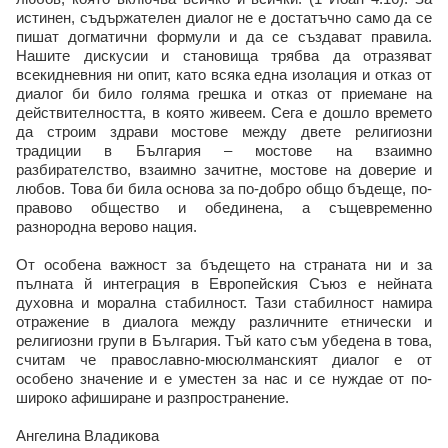
истинен, съдържателен диалог не е достатъчно само да се
пишат догматични формули и да се създават правила.
Нашите дискусии и становища трябва да отразяват
всекидневния ни опит, като всяка една изолация и отказ от
диалог би било голяма грешка и отказ от приемане на
действителността, в която живеем. Сега е дошло времето
да строим здрави мостове между двете религиозни
традиции в България – мостове на взаимно
разбирателство, взаимно зачитне, мостове на доверие и
любов. Това би била основа за по-добро общо бъдеще, по-
правово общество и обединена, а същевременно
разнородна верово нация.
От особена важност за бъдещето на страната ни и за
пълната й интеграция в Европейския Съюз е нейната
духовна и морална стабилност. Тази стабилност намира
отражение в диалога между различните етнически и
религиозни групи в България. Тъй като съм убедена в това,
считам че православно-мюсюлманският диалог е от
особено значение и е уместен за нас и се нуждае от по-
широко афиширане и разпространение.
Ангелина Владикова