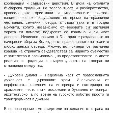
кооперация и съвместни действия. В духа на хубавата
българска традиция на толерантност и разбирателство,
православните християни и мюсюлманите показват
взаимен респект и уважение по време на празнични
чествания, семейни поводи, а също така и в трудни
моменти, когато независимо от веровите си различия
хората си помагат, подкрепят се взаимно и си имат
доверие. Неписано правило в България е раздаването на
начервени яйца за Великден от православните на техните
мюсюлмански съседи. Множество примери от различни
краища на страната свидетелстват за мирното съвместно
съжителство и взаимопомощ на представителите на двете
религиозни традиции и съществуването на толерантни
отношения между тях.
• Духовен диалог – Неделима част от православната
духовност е църковният храм. Инспирирани от
перфектната хармония на интериора и екстериора на
храмовете, често пъти мюсюманите буквално ги копират
архитектурно, а по време на турското робство просто ги
трансформират в джамии.
В по-ново време сме свидетели на желание от страна на