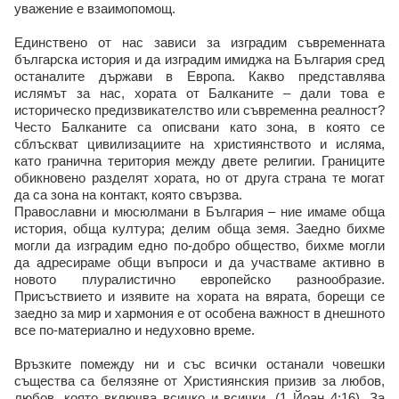
уважение е взаимопомощ.
Единствено от нас зависи за изградим съвременната
българска история и да изградим имиджа на България сред
останалите държави в Европа. Какво представлява
ислямът за нас, хората от Балканите – дали това е
историческо предизвикателство или съвременна реалност?
Често Балканите са описвани като зона, в която се
сблъскват цивилизациите на християнството и исляма,
като гранична територия между двете религии. Границите
обикновено разделят хората, но от друга страна те могат
да са зона на контакт, която свързва.
Православни и мюсюлмани в България – ние имаме обща
история, обща култура; делим обща земя. Заедно бихме
могли да изградим едно по-добро общество, бихме могли
да адресираме общи въпроси и да участваме активно в
новото плуралистично европейско разнообразие.
Присъствието и изявите на хората на вярата, борещи се
заедно за мир и хармония е от особена важност в днешното
все по-материално и недуховно време.
Връзките помежду ни и със всички останали човешки
същества са белязяне от Християнския призив за любов,
любов, която включва всичко и всички. (1 Йоан 4:16). За