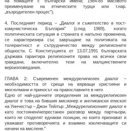
на помаците с български имена; 1984-85 масовото
преименуване на етническите турци или т.нар.
„възродителен процес”).
4. Последният период – „Диалог и съжителство в пост-
комунистическа България” (след 1989), когато
политическата ситуация в страната е напълно променена,
се характеризира със завръщане на политиката на
толерантност и сътрудничество между религиозните
общности. С Конституцията от 13.07.1991 българската
държава гарантира религиозните права на всички свои
граждани, включително тези на малцинствените
вероизповедания.
ГЛАВА 2: Съвременен междурелигиозен диалог –
необходимостта от срещи на вярващи християни и
мюсюлмани и приносът на православните в него
Едно от най-удачните определения за междурелигиозен
диалог е това на бившия мисионер и англикански епископ
на Уинчестър – Джон Тейлър: „Междурелигиозният диалог е
като постоянен/непрестанен разговор между партньори,
които не споделят еднакви позиции, но които признават и
уважават противоречията и взаимно изключващите си
начини на мислене.”