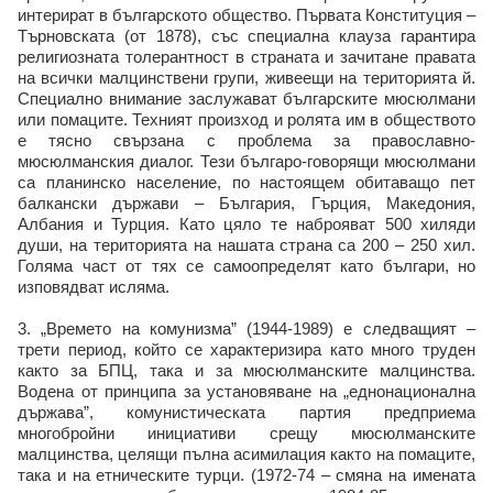
интерират в българското общество. Първата Конституция –
Търновската (от 1878), със специална клауза гарантира
религиозната толерантност в страната и зачитане правата
на всички малцинствени групи, живеещи на територията й.
Специално внимание заслужават българските мюсюлмани
или помаците. Техният произход и ролята им в обществото
е тясно свързана с проблема за православно-
мюсюлманския диалог. Тези българо-говорящи мюсюлмани
са планинско население, по настоящем обитаващо пет
балкански държави – България, Гърция, Македония,
Албания и Турция. Като цяло те наброяват 500 хиляди
души, на територията на нашата страна са 200 – 250 хил.
Голяма част от тях се самоопределят като българи, но
изповядват исляма.
3. „Времето на комунизма” (1944-1989) е следващият –
трети период, който се характеризира като много труден
както за БПЦ, така и за мюсюлманските малцинства.
Водена от принципа за установяване на „еднонационална
държава”, комунистическата партия предприема
многобройни инициативи срещу мюсюлманските
малцинства, целящи пълна асимилация както на помаците,
така и на етническите турци. (1972-74 – смяна на имената