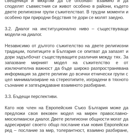
свещеници и мюфтии да се опознаят взаимно и да
споделят съвместния си живот особено в райони, където
двете религиозни групи съжителстват. В трудни моменти и
особено при природни бедствия те дори се молят заедно.
3.2. Диалог на институционално ниво – съществуващи
модели на диалог.
Независимо от дългото съжителство на двете религиозни
традиции, политиците в България се опитват да запазят и
дори задълбочат съществуващите различия между тях. За
запазване мирният модел на съжителство е от
изключителна важност да бъде широко разпространявана
информация за двете религии до всички етнически групи с
цел минимализиране на стереотипите, изградени в тяхното
съзнание и затвърждаване взаимното разбиране.
3.3. Бъдещи перспективи.
Като нов член на Европейския Съюз България може да
предложи своя вековен модел на мирен православно-
мюсюлмански диалог. Двете религиозни общности могат да
адресирират своето общо послание към новия Европейски
ред – послание за мир, толерантност, взаимно разбиране,