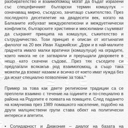
разбирателство и взаимопомощ могат да бъдат изразени
със спецефичният български термин комшулук –
означаващ мирно, съседско, зачитащо съжителство. През
последното десетилетие на двадесети век, когато на
Балканите избухват междурелегиозни и междуетнически
конфликти, българските християни и мюсюлмани съумяват
да съхранят принципа на комшулук, съжителство и
сътрудничество. Този принцип е описан от изтъкнатия
филолог на 20 век Иван Хаджийски: „Дори и в най-малките
градчета имало малки вратички (комшулуци) на оградите,
които никога не се затваряли и преръщали дворовете в
нещо като скачени съдове. През тях съседите си
предлагали всякакъв род взаимопомощ, а също така
можели да вземат назаем и всичко от което имат нужда без
да искат специално позволение за това.”
Пример за това как двете религиозни традиции са се
преплели взаимно с течение на годините и по-специално в
района на Родопите е появата на помаците. След падането
на комунизма през 1989 помашкото население, подобно на
други малцинствени групи става обект на политически
интереси и апетити.
• Солидарност и Диакония – диалог на базата на