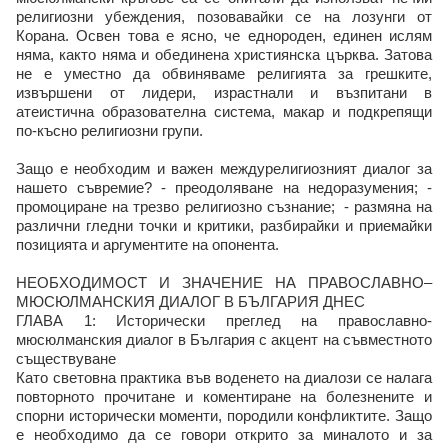
религиозни убеждения, позовавайки се на лозунги от
Корана. Освен това е ясно, че еднороден, единен ислям
няма, както няма и обединена християнска църква. Затова
не е уместно да обвиняваме религията за грешките,
извършени от лидери, израстнали и възпитани в
атеистична образователна система, макар и подкрепящи
по-късно религиозни групи.
Защо е необходим и важен междурелигиозният диалог за
нашето съвремие? - преодоляване на недоразумения; -
промоциране на трезво религиозно съзнание; - размяна на
различни гледни точки и критики, разбирайки и приемайки
позицията и аргументите на опонента.
НЕОБХОДИМОСТ И ЗНАЧЕНИЕ НА ПРАВОСЛАВНО–
МЮСЮЛМАНСКИЯ ДИАЛОГ В БЪЛГАРИЯ ДНЕС
ГЛАВА 1: Исторически преглед на православно-
мюсюлманския диалог в България с акцент на съвместното
съществуване
Като световна практика във воденето на диалози се налага
повторното прочитане и коментиране на болезнените и
спорни исторически моменти, породили конфликтите. Защо
е необходимо да се говори открито за миналото и за