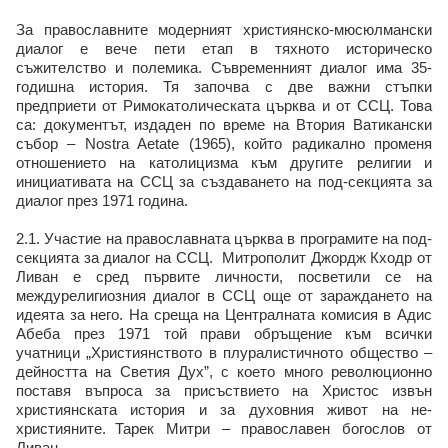
За православните модерният християнско-мюсюлмански
диалог е вече пети етап в тяхното историческо
съжителство и полемика. Съвременният диалог има 35-
годишна история. Тя започва с две важни стъпки
предприети от Римокатолическата църква и от ССЦ. Това
са: документът, издаден по време на Втория Ватикански
събор – Nostra Aetate (1965), който радикално променя
отношението на католицизма към другите религии и
инициативата на ССЦ за създаването на под-секцията за
диалог през 1971 година.
2.1. Участие на православната църква в програмите на под-
секцията за диалог на ССЦ. Митрополит Джордж Кходр от
Ливан е сред първите личности, посветили се на
междурелигиозния диалог в ССЦ още от зараждането на
идеята за него. На среща на Централната комисия в Адис
Абеба през 1971 той прави обръщение към всички
учатници „Християнството в плуралистичното общество –
дейността на Светия Дух”, с което много революционно
поставя въпроса за присъствието на Христос извън
християнската история и за духовния живот на не-
християните. Тарек Митри – православен богослов от
Ливан.