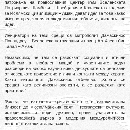
патронажа на православния център към Вселенската
Патриаршия Шамбези – Швейцария и Кралската академия
за Ислямски цивилизации – Аман, дават идея за това какво
именно представлява академичният сблъсък, диалогът на
идеи.
Инициатори на тези срещи са митрополит Дамаскинос
Папандреу – Вселенска патриаршия и принц Ал-Хасан бин
Талал – Аман.
Независимо, че там се разискват социални и етични
проблеми в глобален мащаб и участниците водят
разговори на високо научно ниво, дискусиите са белязани
от човешкото присъствие и лични контакти между хората.
Както митрополит Дамаскинос отбелява: „Хората се
срещат като религиозни опоненти, а се разделят като
приятели.”
Фактът, че източното християнство е в изключителна
близост до мюсюлманския свят – географски, културно,
исторически и дори духовно, прави участието на
православната църква в модерния междурелигиозен
диалог от изключителна важност.