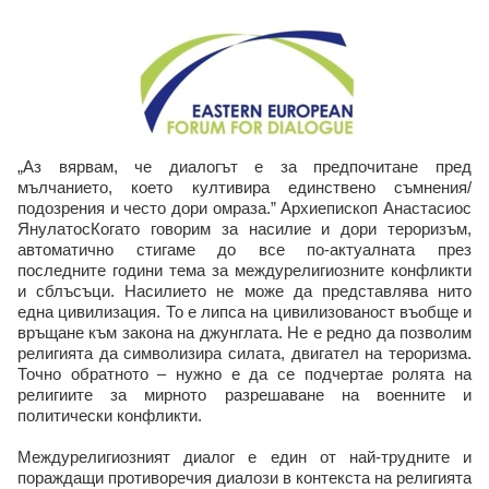
„Аз вярвам, че диалогът е за предпочитане пред
мълчанието, което култивира единствено съмнения/
подозрения и често дори омраза.” Архиепископ Анастасиос
ЯнулатосКогато говорим за насилие и дори тероризъм,
автоматично стигаме до все по-актуалната през
последните години тема за междурелигиозните конфликти
и сблъсъци. Насилието не може да представлява нито
една цивилизация. То е липса на цивилизованост въобще и
връщане към закона на джунглата. Не е редно да позволим
религията да символизира силата, двигател на тероризма.
Точно обратното – нужно е да се подчертае ролята на
религиите за мирното разрешаване на военните и
политически конфликти.
Междурелигиозният диалог е един от най-трудните и
пораждащи противоречия диалози в контекста на религията