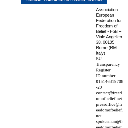
Association
European
Federation for
Freedom of
Belief - FoB –
Viale Angelico
38, 00195
Rome (RM -
Italy)
EU
Transparency
Register
ID number:
015146319708
-20
contact@freed
omofbelief.net
pressoffice@fr
eedomofbelief.
net
spokesman@fr
eedomofbelief.