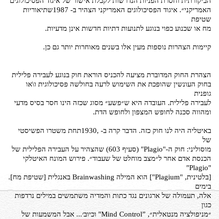
הביקורתית וחסרת הפניות הנדרשות לקבלת אישור של איגוד הפסיכולוגים
האמריקני״. איגוד הפסיכולוגים האמריקני הצהיר ב- 1987שתיאוריות
שטיפת
מח או שכנוע כפוי בנוגע לתנועות דתיות חדשות אינן מדעיות.
קיימות הצהרות נוספות מעין אלו בשנים מאוחרות יותר גם כן.
הצהרת החוק המדוברת מציעה להכניס הוראת חוק בנוגע לעבירה פלילית
בחוק העונשין שהופכת את השימוש לרעה בחולשה פסיכולוגית ו\או
גופנית
לעבירה פלילית. העובדה היא ש״פשע״ מסוג שכזה הינו חסר בסיס מדעי
ומהווה סכנה לחופש המצפון ולחופש הדת.
באיטליה היה לנו חוק כזה. הדבר קרה ב- ,1930תחת משטרו הפשיסטי
של
מוסוליני: חוק ה-"Plagio" (סעיף 603) שהצהיר על העבירה הפלילית של
הכנסת אדם אחר ל״מצב מוחלט של שעבוד״. פירוש המונח האיטלקי
"Plagio"
[בלטינית, "Plagium"] הוא המילה Brainwashing באנגלית [שטיפת מח].
בימים
אלה, תעמולה של ארגונים נגד כתות והמדיה משתמשים במילים נרדפות
כגון
״מניפולציה מנטאלית״, ”Mind Control" וכיוב׳... אבל המשמעות של