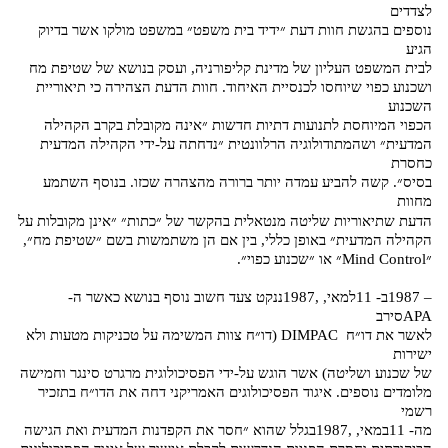
לצדדים
נוספים בהגשת חוות דעת ״ידיד בית משפט״ במשפט מולקו אשר בדיוק
הגיע
לבית המשפט העליון של מדינת קליפורניה, ועסק בנושא של שטיפת מח
ושכנוע כפוי שיוחסו לכנסיית האיחוד. חוות הדעת הצהירה כי תיאוריית
השכנוע
הכפוי המיוחסת לתנועות דתיות חדשות ״אינה מקובלת בקרב הקהילה
המדעית״ ושהמתודולוגיה הרלוונטית ״נדחתה על-ידי הקהילה המדעית
כחסרת
בסיס״. קשה להביע עמדה יותר ברורה מהצהרה שכזו. בנוסף השתמע
מחוות
הדעת שתיאוריות שליטה מנטאלית בהקשר של ״כתות״ ״אינן מקובלות על
הקהילה המדעית״ באופן כללי, בין אם הן משתמשות בשם ״שטיפת מח״,
״Mind Control״ או ״שכנוע כפוי״.
– 1987ב- 11למאי, ,1987ננקט צעד חשוב נוסף בנושא כאשר ה-
APAסירב
לאשר את דו״ח DIMPAC (דו״ח צוות המשימה על טכניקות מטעות ולא
ישירות
של שכנוע ושליטה) אשר הוגש על-ידי הפסיכולוגית מרגרט סינגר וחמישה
מלומדים נוספים. איגוד הפסיכולוגים האמריקני דחה את הדו״ח בתזכיר
רשמי
מה- 11במאי, ,1987בגלל שהוא ״חסר את הקפדנות המדעית ואת הגישה