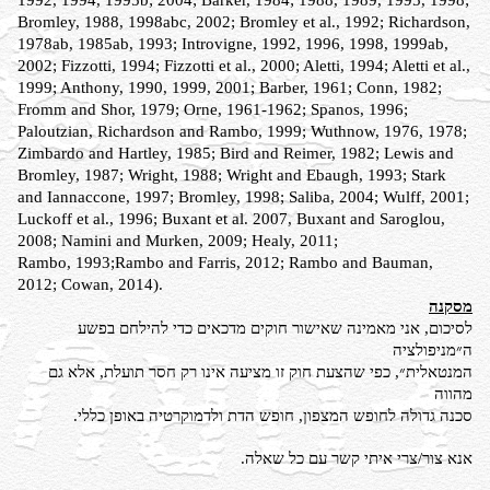
1992, 1994, 1995b; 2004;
Barker, 1984; 1988, 1989, 1995, 1998;
Bromley, 1988, 1998abc, 2002; Bromley et al., 1992;
Richardson,
1978ab, 1985ab, 1993; Introvigne, 1992, 1996, 1998, 1999ab,
2002; Fizzotti,
1994; Fizzotti et al., 2000; Aletti, 1994; Aletti et al.,
1999; Anthony, 1990, 1999, 2001; Barber, 1961; Conn, 1982;
Fromm and Shor, 1979; Orne, 1961-1962; Spanos, 1996;
Paloutzian,
Richardson and Rambo, 1999; Wuthnow, 1976, 1978;
Zimbardo and Hartley, 1985; Bird and
Reimer, 1982; Lewis and
Bromley, 1987; Wright, 1988; Wright and Ebaugh, 1993; Stark
and
Iannaccone, 1997; Bromley, 1998; Saliba, 2004; Wulff, 2001;
Luckoff et al., 1996; Buxant et
al. 2007, Buxant and Saroglou,
2008; Namini and Murken, 2009; Healy, 2011;
Rambo,
1993;Rambo and Farris, 2012; Rambo and Bauman,
2012; Cowan, 2014).
מסקנה
לסיכום, אני מאמינה שאישור חוקים מדכאים כדי להילחם בפשע
ה״מניפולציה
המנטאלית״, כפי שהצעת חוק זו מציעה אינו רק חסר תועלת, אלא גם
מהווה
סכנה גדולה לחופש המצפון, חופש הדת ולדמוקרטיה באופן כללי.
אנא צור/צרי איתי קשר עם כל שאלה.