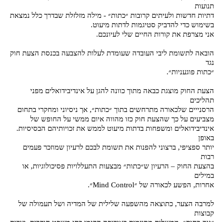
תנועות
דתיות חדשות ולעיתים קרובות ״כתות״ - מילה מזלזלת שבדרך כלל נמצאת
בשימוש כדי להדביק סטיגמות לדתות מיעוט.
אני מצרפת את קורות החיים שלי לעיונכם.
הובאה לתשומת ליבי העובדה שעומדת לעלות להצבעה בכנסת הצעת חוק
נגד
״כתות פוגעניות״.
הצעת החוק מוצגת כבאה מתוך כוונה להגן על אינדיבידואלים מפני
תהליכים
הרסנייים שלכאורה מתרחשים בתוך ״כתות״, אך ניסיוני ומחקרי בתחום
מצביעים על כך שהצעת חוק כזו מהווה איום ממשי על החופש של
אינדיבידואלים ומשפחות בדתות מיעוט לממש את זכויותיהם הבסיסיות.
באופן
יותר ספציפי, ברצוני להפנות את תשומת לבכם לרעיון שמוזכר פעמים
רבות
בהצעת החוק – הרעיון ש״כתות״ מבצעות התעללויות פסיכולוגיות, או
במילים
אחרות, הפשע לכאורה של ״Mind Control״.
למרבה הצער, כתוצאה מהשפעה שלילית של המדיה ושל תעמולה של
קבוצות