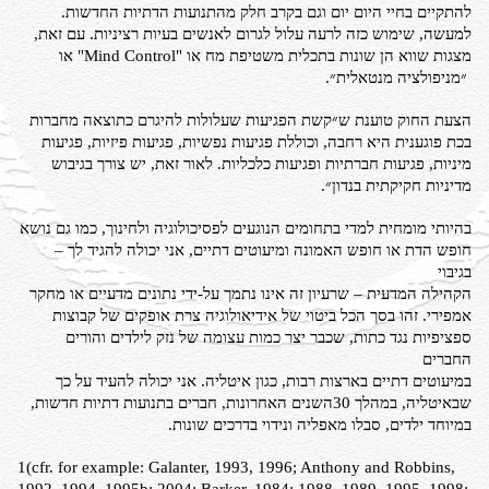
להתקיים בחיי היום יום וגם בקרב
חלק מהתנועות הדתיות החדשות.
למעשה, שימוש כזה לרעה עלול לגרום
לאנשים בעיות רציניות. עם זאת,
מצגות שווא הן שונות בתכלית משטיפת מח או
"Mind Control" או
״מניפולציה מנטאלית״.
הצעת החוק טוענת ש״קשת הפגיעות שעלולות להיגרם כתוצאה מחברות
בכת
פוגענית היא רחבה, וכוללת פגיעות נפשיות, פגיעות פיזיות, פגיעות
מיניות,
פגיעות חברתיות ופגיעות כלכליות. לאור זאת, יש צורך בגיבוש
מדיניות
חקיקתית בנדון״.
בהיותי מומחית למדי בתחומים הנוגעים לפסיכולוגיה ולחינוך, כמו גם נושא
חופש הדת או חופש האמונה ומיעוטים דתיים, אני יכולה להגיד לך –
בגיבוי
הקהילה המדעית – שרעיון זה אינו נתמך על-ידי נתונים מדעיים או מחקר
אמפירי. זהו בסך הכל ביטוי של אידיאולוגיה צרת אופקים של קבוצות
ספציפיות נגד כתות, שכבר יצר כמות עצומה של נזק לילדים והורים
החברים
במיעוטים דתיים בארצות רבות, כגון איטליה. אני יכולה להעיד על כך
שבאיטליה, במהלך 30השנים האחרונות, חברים בתנועות דתיות חדשות,
במיוחד ילדים, סבלו מאפליה ונידוי בדרכים שונות.
1
(cfr. for example: Galanter, 1993, 1996; Anthony and Robbins,