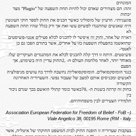
המונחים
זהה: הם מצהירים שאדם יכול להיות תחת השפעה של "Plagio" מצד
״כתות
פוגעניות״. הרעיון של מוסוליני כאשר הכניס את החוק לספר חוקי העונשין
היה שאנשים שהתנגדו לפשיזם עשו זאת אך ורק בגלל שהיו תחת השפעה
לא
ראויה של אחר, וחוק זה איפשר לו להכניס לכלא פעילים אנטי-פשיסטים
שהואשמו בהפעלת השפעה כזו על אחרים, אשר בתורם הפכו גם כן
לאנטי-
פשיסטים. היתה זו דרך קלה להכניס לכלא את המתנגדים העיקריים שלו.
מאוחר יותר, לאחר מלחמת העולם ה- ,2החוק עדיין היה בשימוש, אך
הפעם
כנגד הומוסקסואלים. הומוסקסואליות נחשבה לדרך בה עושים מניפולציה
לאנשים ומכניסים אותם למצב של שעבוד נפשי. השערוריה האחרונה
הקשורה
בחוק זה קרתה בשנות ה- ,70כאשר כומר קתולי הואשם בכך שגרם ניכור
בין
תלמידיו הצעירים לבין משפחותיהם.
(Association European Federation for Freedom of Belief - FoB –
Viale Angelico 38, 00195 Rome (RM - Italy
בעקבות שערוריה זו הופנה התיק לבית המשפט החוקתי של איטליה, אשר