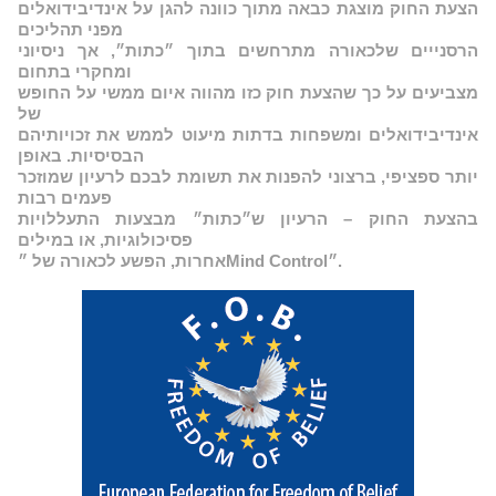
הצעת החוק מוצגת כבאה מתוך כוונה להגן על אינדיבידואלים
מפני תהליכים
הרסנייים שלכאורה מתרחשים בתוך ״כתות״, אך ניסיוני
ומחקרי בתחום
מצביעים על כך שהצעת חוק כזו מהווה איום ממשי על החופש
של
אינדיבידואלים ומשפחות בדתות מיעוט לממש את זכויותיהם
הבסיסיות. באופן
יותר ספציפי, ברצוני להפנות את תשומת לבכם לרעיון שמוזכר
פעמים רבות
בהצעת החוק – הרעיון ש״כתות״ מבצעות התעללויות
פסיכולוגיות, או במילים
אחרות, הפשע לכאורה של ״Mind Control״.