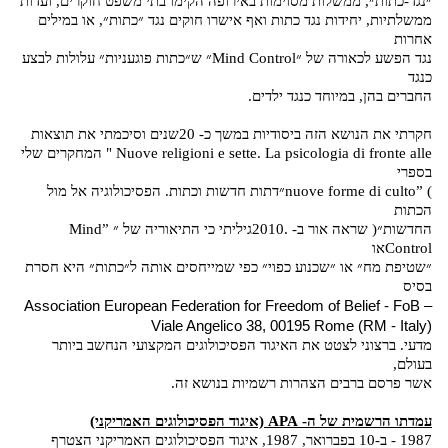
״נגד-כתות״, ממשלות מסוימות באירופה הקימו בתי משפט חוקרים, ועדות
ממשלתיות, יחידות נגד כתות ואף אישרו חוקים נגד ״כתות״, או במילים
אחרות
נגד הפשע לכאורה של ״Mind Control״ ש״כתות פוגעניות״ עלולות לבצע
כנגד
החברים בהן, במיוחד כנגד ילדים.
חקרתי את הנושא הזה ביסודיות במשך כ- 20שנים וסיכמתי את תוצאות
Nuove religioni e sette. La psicologia di fronte alle
" המחקרים שלי
בספרי
) ”
nuove forme di culto
״דתות חדשות וכתות. הפסיכולוגיה אל מול
הכתות
החדשות״( שראה אור ב- .2010גיליתי כי התיאוריה של ״ ”Mind
Controlאו
״שטיפת מח״ או ״שכנוע כפוי״ כפי שמייחסים אותה ל״כתות״ היא חסרת
בסיס
Association European Federation for Freedom of Belief - FoB –
Viale Angelico 38, 00195 Rome (RM - Italy)
מדעי. ברצוני לצטט את האיגוד הפסיכולוגים המקצועי הנחשב ביותר
בעולם,
אשר פרסם ברבים הצהרות רשמיות בנושא זה.
עמדתו הרשמית של ה- APA (איגוד הפסיכולוגים האמריקני)
1987 - ב-10 בפברואר, 1987, איגוד הפסיכולוגים האמריקני הצטרף