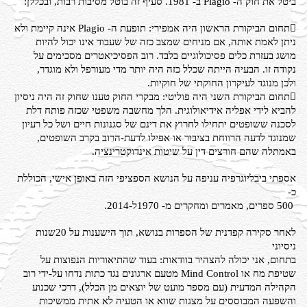
ביטל את חוק ה- Plagio ב- 1981. סעיף זה בוטל מסיבות רבות, ובכללן:

תחום הביקורת הראשון היה אמפירי: תופעת ה- Plagio אינה קיימת ולא
ניתן לאמת אותה, אם מניחים שמצב כזה של שעבוד אינו יכול להיות
מושג בעזרת כלים פסיכולוגיים בלבד. רוב הפסיכיאטרים מסכימים על
נקודה זו. הבעיה הייתה שכלל כזה היה יותר מדי מעורפל ולא מוגדר,
ולכן מנוגד לעיקרון החוקתי של חוקיות.

תחום הביקורת השני היה פוליטי: מבקרי החוק טענו שחוק זה היה ניסיון
להביא לידי אפליה אידיאולוגית. הלך מחשבה משפטי שכזה פותח דלת
לסכנה ששופטים יתחילו לחרוץ את דינם של סגנונות חיים ושל כל רעיון
שמנוגד לדעה הרווחת בציבור או אפילו לדעת-הרוב בקרב השופטים,
באמתלה שהם חורצים דין על שיטות אינדוקטרינציה.
אספתי ביבליוגרפיה עניפה על הנושא הספציפי הזה באופן אישי, הכוללת
כ-
500 ספרים, מאמרים ומחקרים מ- 1970ל-
2014.
לאחר סקירה קפדנית של הספרות בנושא, תוך הישענות על 20שנות
ניסיוני
בתחום, אני יכולה להצהיר בוודאות: בעוד שהתיאוריות הנפוצות על
שטיפת מח
או Mind Control מטעם ארגונים נגד כתות נדחו על-ידי רוב
הקהילה המדעית (
עם מספר מועט של יוצאים מן הכלל), דרכי שכנוע
והשפעה המבוססים על
מצגות שווא או הטעיה לא אתית ממשיכות