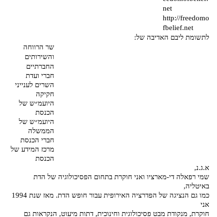
net
http://freedomo
fbelief.net
לת
שומת ליבם האדיבה של:
שר הרווחה
והשירותים
החברתיים
חברי ועדת
השרים לענייני
חקיקה
היועמ״ש של
הכנסת
היועמ״ש של
הממשלה
חברי הכנסת
מרכז המידע של
הכנסת
א.ג.נ,
שמי רפאלה די-מארציו ואני חוקרת בתחום הפסיכולוגיה של הדת
באיטליה,
כמו גם הנציגה של הפדרציה האירופית עבור חופש הדת. מאז שנת 1994
אני
חוקרת, מנקודת מבט פסיכולוגית וחינוכית, דתות מיעוט, הנקראות גם