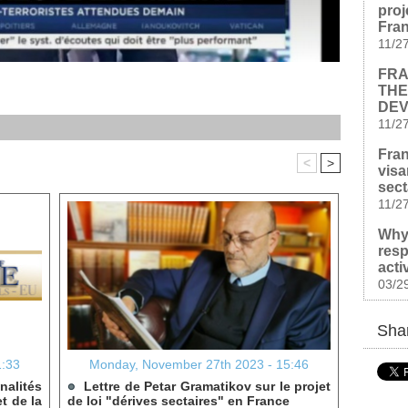
proj
Fra
11/2
FRA
THE
DEV
11/2
Fran
<
>
visa
sect
11/2
Why
resp
acti
03/2
Shar
1:33
Monday, November 27th 2023 - 15:46
alités
Lettre de Petar Gramatikov sur le projet
t de la
de loi "dérives sectaires" en France