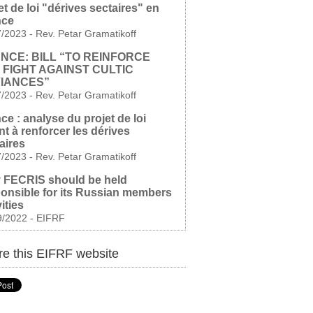
et de loi "dérives sectaires" en
nce
7/2023
-
Rev. Petar Gramatikoff
NCE: BILL “TO REINFORCE
 FIGHT AGAINST CULTIC
IANCES”
7/2023
-
Rev. Petar Gramatikoff
ce : analyse du projet de loi
nt à renforcer les dérives
aires
7/2023
-
Rev. Petar Gramatikoff
 FECRIS should be held
onsible for its Russian members
vities
9/2022
-
EIFRF
e this EIFRF website