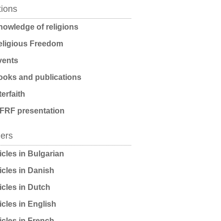
tions
owledge of religions
ligious Freedom
ents
oks and publications
terfaith
FRF presentation
ders
icles in Bulgarian
icles in Danish
icles in Dutch
icles in English
icles in French