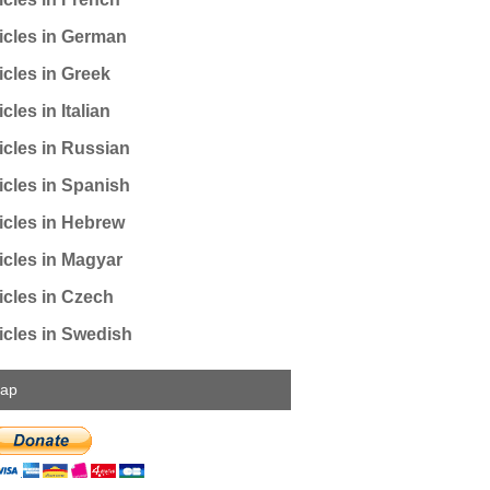
icles in German
icles in Greek
cles in Italian
icles in Russian
icles in Spanish
icles in Hebrew
icles in Magyar
icles in Czech
icles in Swedish
map