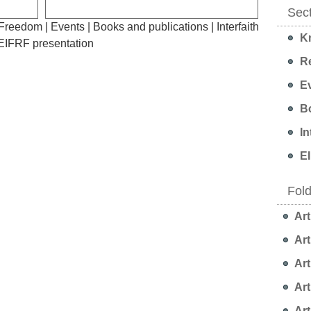
Sec
 Freedom
|
Events
|
Books and publications
|
Interfaith
Kn
EIFRF presentation
Re
Ev
Bo
In
EI
Fol
Art
Art
Art
Art
Art