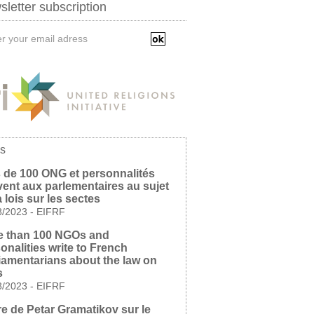
letter subscription
s
 de 100 ONG et personnalités
vent aux parlementaires au sujet
a lois sur les sectes
8/2023
-
EIFRF
e than 100 NGOs and
onalities write to French
iamentarians about the law on
s
8/2023
-
EIFRF
re de Petar Gramatikov sur le