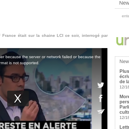
News
F France était sur la chaine LCI ce soir, interrogé par
New
Plus
écri
de l
12/1
Mor
pers
Parl
cult
12/1
Lett