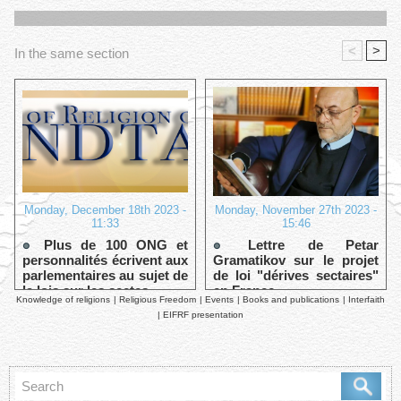
<
>
In the same section
Monday, December 18th 2023 -
Monday, November 27th 2023 -
11:33
15:46
Plus de 100 ONG et
Lettre de Petar
personnalités écrivent aux
Gramatikov sur le projet
parlementaires au sujet de
de loi "dérives sectaires"
la lois sur les sectes
en France
Knowledge of religions
|
Religious Freedom
|
Events
|
Books and publications
|
Interfaith
|
EIFRF presentation