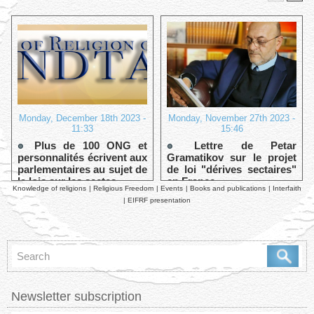
Monday, December 18th 2023 -
Monday, November 27th 2023 -
11:33
15:46
Plus de 100 ONG et
Lettre de Petar
personnalités écrivent aux
Gramatikov sur le projet
parlementaires au sujet de
de loi "dérives sectaires"
la lois sur les sectes
en France
Knowledge of religions
|
Religious Freedom
|
Events
|
Books and publications
|
Interfaith
|
EIFRF presentation
Newsletter subscription