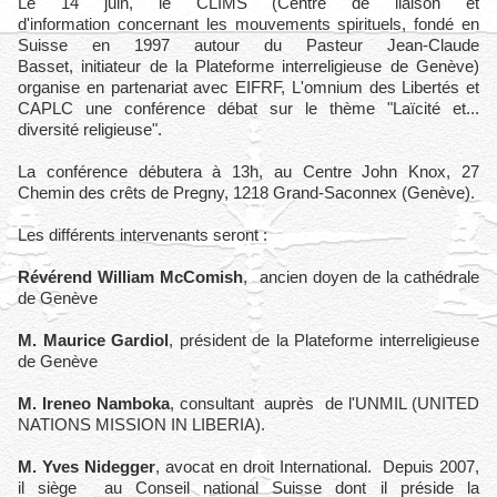
Le 14 juin, le CLIMS (Centre de liaison et
d'information concernant les mouvements spirituels, fondé en
Suisse en 1997 autour du Pasteur Jean-Claude
Basset, initiateur de la Plateforme interreligieuse de Genève)
organise en partenariat avec EIFRF, L'omnium des Libertés et
CAPLC une conférence débat sur le thème "Laïcité et...
diversité religieuse".
La conférence débutera à 13h, au Centre John Knox, 27
Chemin des crêts de Pregny, 1218 Grand-Saconnex (Genève).
Les différents intervenants seront :
Révérend William McComish
, ancien doyen de la cathédrale
de Genève
M. Maurice Gardiol
, président de la Plateforme interreligieuse
de Genève
M. Ireneo Namboka
, consultant auprès de l'UNMIL (UNITED
NATIONS MISSION IN LIBERIA).
M. Yves Nidegger
, avocat en droit International. Depuis 2007,
il siège au Conseil national Suisse dont il préside la