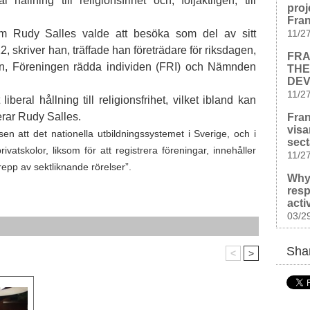
ållning till religionsfrihet och, följaktligen, till
proj
Fra
11/2
om Rudy Salles valde att besöka som del av sitt
 skriver han, träffade han företrädare för riksdagen,
FRA
en, Föreningen rädda individen (FRI) och Nämnden
THE
DEV
11/2
iberal hållning till religionsfrihet, vilket ibland kan
erar Rudy Salles.
Fran
visa
sen att det nationella utbildningssystemet i Sverige, och i
sect
ivatskolor, liksom för att registrera föreningar, innehåller
11/2
repp av sektliknande rörelser”.
Why
resp
acti
03/2
Shar
<
>