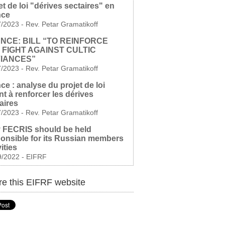
et de loi "dérives sectaires" en
nce
7/2023
-
Rev. Petar Gramatikoff
NCE: BILL “TO REINFORCE
 FIGHT AGAINST CULTIC
IANCES”
7/2023
-
Rev. Petar Gramatikoff
ce : analyse du projet de loi
nt à renforcer les dérives
aires
7/2023
-
Rev. Petar Gramatikoff
 FECRIS should be held
onsible for its Russian members
vities
9/2022
-
EIFRF
e this EIFRF website