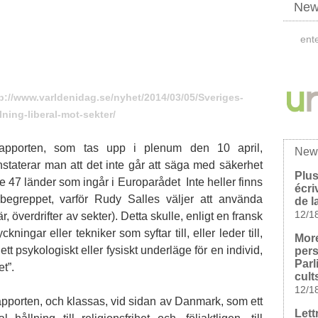
News
p://www.varldenidag.se/nyhet/2014/03/05/Sveriges-
lning-liberal-mot-sekter/
rapporten, som tas upp i plenum den 10 april,
New
staterar man att det inte går att säga med säkerhet
Plus
 de 47 länder som ingår i Europarådet Inte heller finns
écri
 begreppet, varför Rudy Salles väljer att använda
de l
12/1
r, överdrifter av sekter). Detta skulle, enligt en fransk
kningar eller tekniker som syftar till, eller leder till,
Mor
 ett psykologiskt eller fysiskt underläge för en individ,
pers
Parl
et”.
cult
12/1
 rapporten, och klassas, vid sidan av Danmark, som ett
Lett