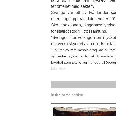
land som ”intar en mycket liberal h
fenomenet med sekter”.
Sverige var ett av två länder s
utredningsuppdrag. I december 2012,
Skolinpektionen, Ungdomsstyrels
för statligt stöd till trossamfund.
”Sverige intar verkligen en mycket l
motverka skyddet av barn”, konstat
”I slutet av mitt besök drog jag slutsat
synnerhet systemet för att finansiera pr
kryphål som skulle kunna leda till överg
Läs mer
In the same section