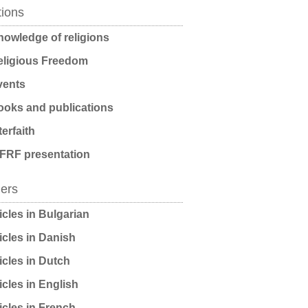
tions
owledge of religions
ligious Freedom
ents
oks and publications
terfaith
FRF presentation
ders
icles in Bulgarian
icles in Danish
icles in Dutch
icles in English
icles in French