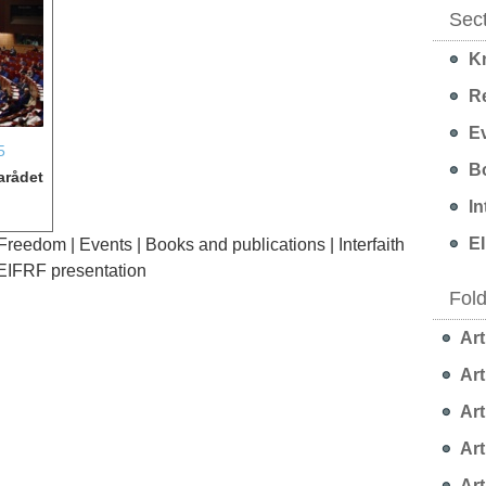
Sec
Kn
Re
Ev
5
Bo
arådet
In
EI
 Freedom
|
Events
|
Books and publications
|
Interfaith
EIFRF presentation
Fol
Art
Art
Art
Art
Art