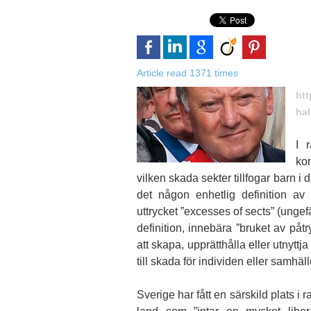
Article read 1371 times
htt
hal
I 
kon
vilken skada sekter tillfogar barn i
det någon enhetlig definition av
uttrycket ”excesses of sects” (ungefä
definition, innebära ”bruket av påtryc
att skapa, upprätthålla eller utnyttja
till skada för individen eller samhäll
Sverige har fått en särskild plats i