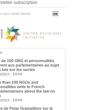
letter subscription
s
 de 100 ONG et personnalités
vent aux parlementaires au sujet
a lois sur les sectes
8/2023
-
EIFRF
e than 100 NGOs and
onalities write to French
iamentarians about the law on
s
8/2023
-
EIFRF
re de Petar Gramatikov sur le